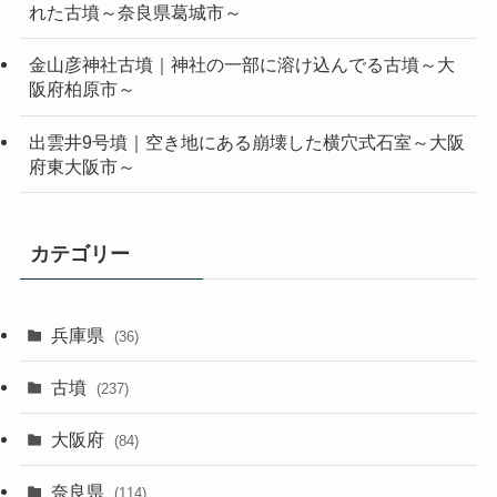
れた古墳～奈良県葛城市～
金山彦神社古墳｜神社の一部に溶け込んでる古墳～大
阪府柏原市～
出雲井9号墳｜空き地にある崩壊した横穴式石室～大阪
府東大阪市～
カテゴリー
兵庫県
(36)
古墳
(237)
大阪府
(84)
奈良県
(114)