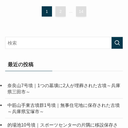
1
2
...
14
最近の投稿
奈良山7号墳｜1つの墓壙に2人が埋葬された古墳～兵庫
県三田市～
中筋山手東古墳群1号墳｜無事住宅地に保存された古墳
～兵庫県宝塚市～
的場池10号墳｜スポーツセンターの片隅に移設保存さ