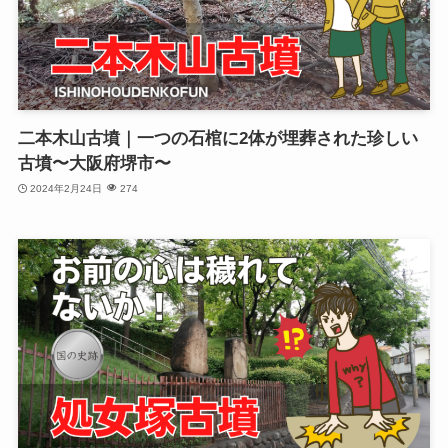
二本木山古墳｜一つの石棺に2体が埋葬された珍しい
古墳〜大阪府堺市〜
2024年2月24日
274