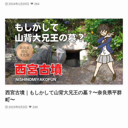
2024年1月20日
264
西宮古墳｜もしかして山背大兄王の墓？〜奈良県平群
町〜
2023年6月3日
240