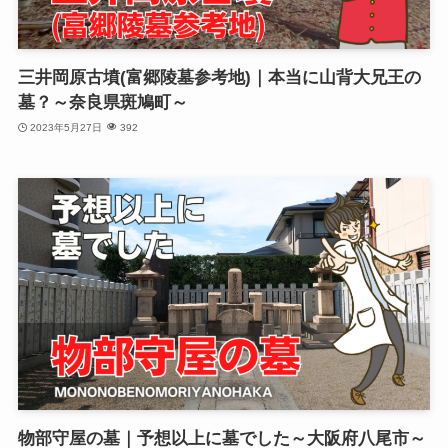
三井岡原古墳(富郷陵墓参考地)｜本当に山背大兄王の
墓？～奈良県斑鳩町～
2023年5月27日
392
物部守屋の墓｜予想以上に墓でした～大阪府八尾市～