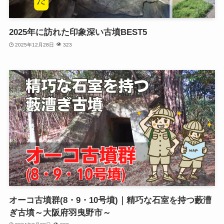
2025年に訪れた印象深い古墳BEST5
2025年12月28日
323
オーコ古墳群(8・9・10号墳)｜精巧な石室を持つ藪漕
ぎ古墳～大阪府羽曳野市～