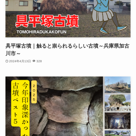
具平塚古墳｜触ると祟られるらしい古墳～兵庫県加古
川市～
2024年4月13日
328