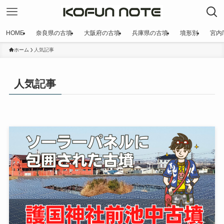
HOME
奈良県の古墳
大阪府の古墳
兵庫県の古墳
墳形別
宮内
ホーム
人気記事
人気記事