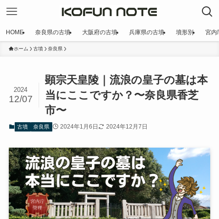
HOME
奈良県の古墳
大阪府の古墳
兵庫県の古墳
墳形別
宮内
ホーム
古墳
奈良県
顕宗天皇陵｜流浪の皇子の墓は本
2024
当にここですか？〜奈良県香芝
12/07
市〜
2024年1月6日
2024年12月7日
古墳
奈良県