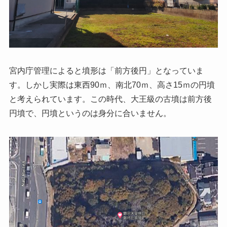
宮内庁管理によると墳形は「前方後円」となっていま
す。しかし実際は東西90ｍ、南北70ｍ、高さ15ｍの円墳
と考えられています。この時代、大王級の古墳は前方後
円墳で、円墳というのは身分に合いません。