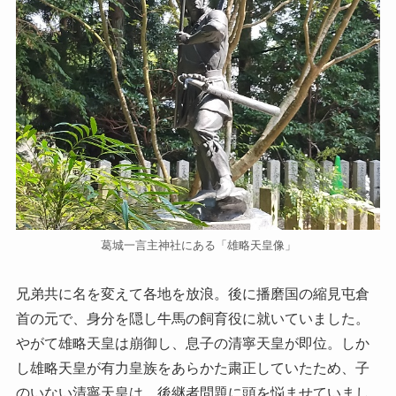
葛城一言主神社にある「雄略天皇像」
兄弟共に名を変えて各地を放浪。後に播磨国の縮見屯倉
首の元で、身分を隠し牛馬の飼育役に就いていました。
やがて雄略天皇は崩御し、息子の清寧天皇が即位。しか
し雄略天皇が有力皇族をあらかた粛正していたため、子
のいない清寧天皇は、後継者問題に頭を悩ませていまし