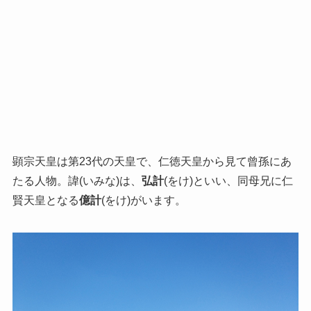
顕宗天皇は第23代の天皇で、仁徳天皇から見て曾孫にあ
たる人物。諱(いみな)は、
弘計
(をけ)といい、同母兄に仁
賢天皇となる
億計
(をけ)がいます。