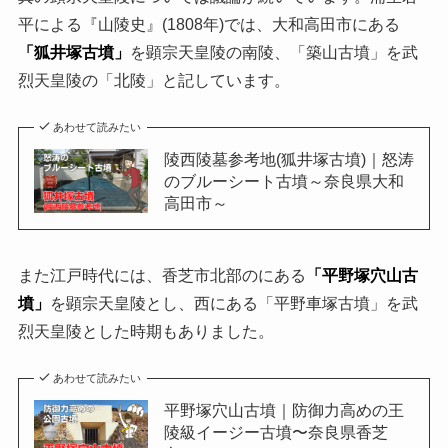
平による『山陵史』(1808年)では、大和高田市にある
「狐井塚古墳」
を顕宗天皇陵の南陵、「築山古墳」を武
烈天皇陵の「北陵」と記しています。
あわせて読みたい
陵西陵墓参考地(狐井塚古墳)｜怒涛
のブルーシート古墳～奈良県大和
高田市～
また江戸時代には、香芝市北部のにある
「平野塚穴山古
墳」
を顕宗天皇陵とし、西にある「平野車塚古墳」を武
烈天皇陵とした時期もありました。
あわせて読みたい
平野塚穴山古墳｜防御力高めの王
陵級イージー古墳〜奈良県香芝