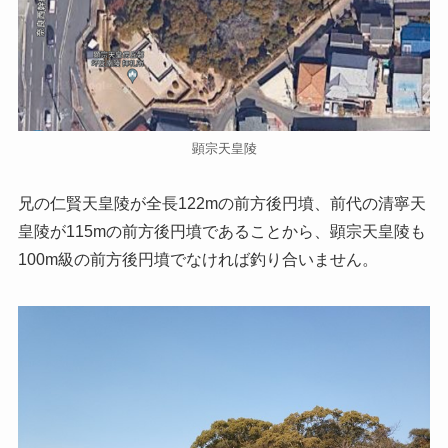
顕宗天皇陵
兄の仁賢天皇陵が全長122mの前方後円墳、前代の清寧天
皇陵が115mの前方後円墳であることから、顕宗天皇陵も
100m級の前方後円墳でなければ釣り合いません。