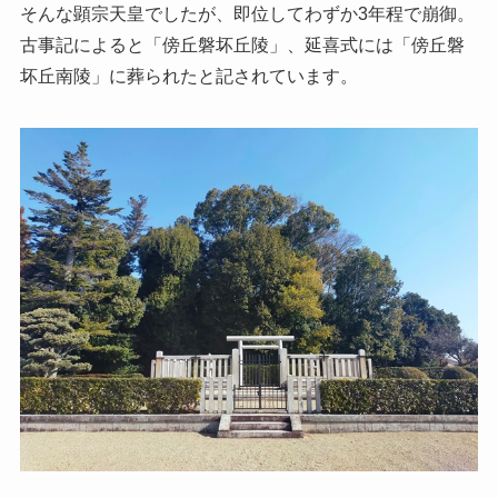
そんな顕宗天皇でしたが、即位してわずか3年程で崩御。
古事記によると「傍丘磐坏丘陵」、延喜式には「傍丘磐
坏丘南陵」に葬られたと記されています。