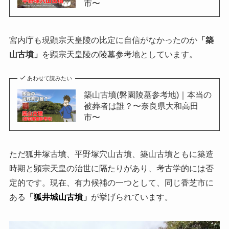
市〜
宮内庁も現顕宗天皇陵の比定に自信がなかったのか
「築
山古墳」
を顕宗天皇陵の陵墓参考地としています。
あわせて読みたい
築山古墳(磐園陵墓参考地)｜本当の
被葬者は誰？〜奈良県大和高田
市〜
ただ狐井塚古墳、平野塚穴山古墳、築山古墳ともに築造
時期と顕宗天皇の治世に隔たりがあり、考古学的には否
定的です。現在、有力候補の一つとして、同じ香芝市に
ある
「狐井城山古墳」
が挙げられています。