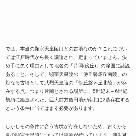
では、本当の顕宗天皇陵はどの古墳なのか？これについ
ては江戸時代から長く議論され、定まっていません。決
め手に欠く理由として地名の「片岡(傍丘)」の範囲に諸説
あること。そして、顕宗天皇陵の「傍丘磐坏丘南陵」の
対なる古墳として武烈天皇陵の「傍丘磐坏丘北陵」が存
在する点。つまり片岡とされる場所に、5世紀末～6世紀
初頭に築造された、巨大前方後円墳が南北に2基存在する
という条件に当てはまる必要があります。
しかしその条件に合う古墳が存在しないため、古くから
真の顕宗天皇陵については議論が続いています。浦生君