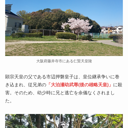
大阪府藤井寺市にある仁賢天皇陵
顕宗天皇の父である市辺押磐皇子は、皇位継承争いに巻
き込まれ、従兄弟の
「大泊瀬幼武尊(後の雄略天皇)」
に殺
害。そのため、幼少時に兄と逃亡を余儀なくされまし
た。