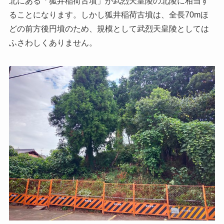
北にある「狐井稲荷古墳」が武烈天皇陵の北陵に相当す
ることになります。しかし狐井稲荷古墳は、全長70mほ
どの前方後円墳のため、規模として武烈天皇陵としては
ふさわしくありません。