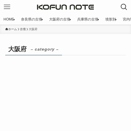
HOME
奈良県の古墳
大阪府の古墳
兵庫県の古墳
墳形別
宮内
ホーム
古墳
大阪府
大阪府
– category –