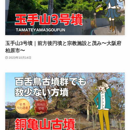
玉手山3号墳｜前方後円墳と宗教施設と茂み〜大阪府
柏原市〜
2023年10月14日