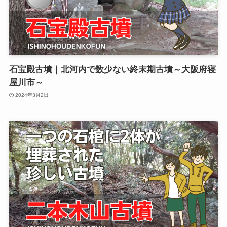
石宝殿古墳｜北河内で数少ない終末期古墳～大阪府寝
屋川市～
2024年3月2日