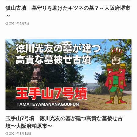
狐山古墳｜墓守りを助けたキツネの墓？～大阪府堺市
～
2024年9月7日
玉手山7号墳｜徳川光友の墓が建つ高貴な墓被せ古
墳〜大阪府柏原市〜
2024年8月31日