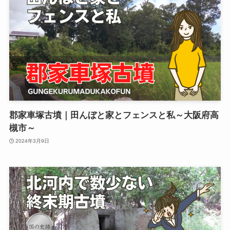
郡家車塚古墳｜田んぼと家とフェンスと私～大阪府高
槻市～
2024年3月9日