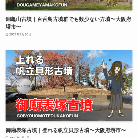
銅亀山古墳｜百舌鳥古墳群でも数少ない方墳〜大阪府
堺市〜
2023年9月30日
御廟表塚古墳｜登れる帆立貝形古墳〜大阪府堺市〜
2023年9月9日