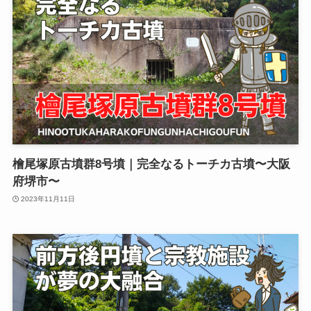
檜尾塚原古墳群8号墳｜完全なるトーチカ古墳〜大阪
府堺市〜
2023年11月11日