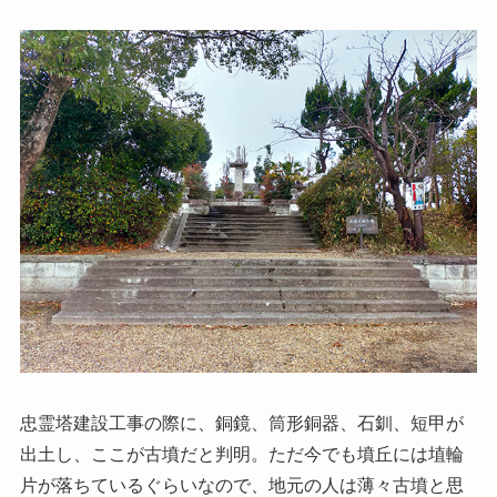
忠霊塔建設工事の際に、銅鏡、筒形銅器、石釧、短甲が
出土し、ここが古墳だと判明。ただ今でも墳丘には埴輪
片が落ちているぐらいなので、地元の人は薄々古墳と思