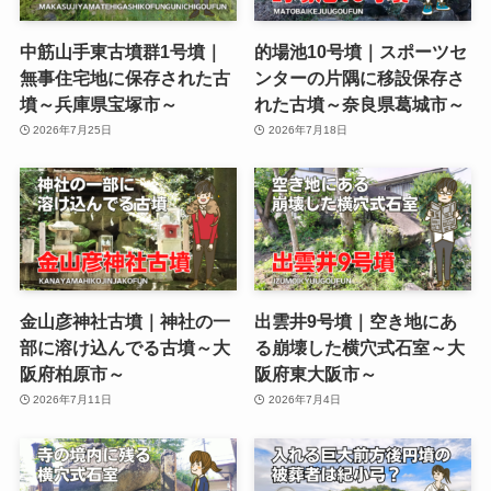
中筋山手東古墳群1号墳｜
的場池10号墳｜スポーツセ
無事住宅地に保存された古
ンターの片隅に移設保存さ
墳～兵庫県宝塚市～
れた古墳～奈良県葛城市～
2026年7月25日
2026年7月18日
金山彦神社古墳｜神社の一
出雲井9号墳｜空き地にあ
部に溶け込んでる古墳～大
る崩壊した横穴式石室～大
阪府柏原市～
阪府東大阪市～
2026年7月11日
2026年7月4日