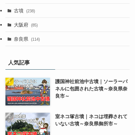
古墳
(238)
大阪府
(85)
奈良県
(114)
人気記事
護国神社前池中古墳｜ソーラーパ
ネルに包囲された古墳～奈良県奈
良市～
室ネコ塚古墳｜ネコは埋葬されて
いない古墳～奈良県御所市～