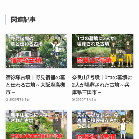
関連記事
宿袮塚古墳｜野見宿禰の墓
奈良山7号墳｜1つの墓壙に
と伝わる古墳～大阪府高槻
2人が埋葬された古墳～兵
市～
庫県三田市～
2026年8月8日
2026年8月1日