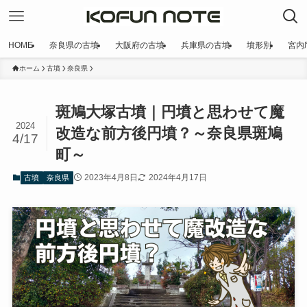
HOME
奈良県の古墳
大阪府の古墳
兵庫県の古墳
墳形別
宮内
ホーム
古墳
奈良県
斑鳩大塚古墳｜円墳と思わせて魔
2024
改造な前方後円墳？～奈良県斑鳩
4/17
町～
2023年4月8日
2024年4月17日
古墳
奈良県