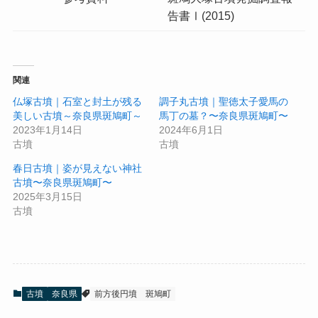
告書Ⅰ(2015)
関連
仏塚古墳｜石室と封土が残る
調子丸古墳｜聖徳太子愛馬の
美しい古墳～奈良県斑鳩町～
馬丁の墓？〜奈良県斑鳩町〜
2023年1月14日
2024年6月1日
古墳
古墳
春日古墳｜姿が見えない神社
古墳〜奈良県斑鳩町〜
2025年3月15日
古墳
古墳
奈良県
前方後円墳
斑鳩町