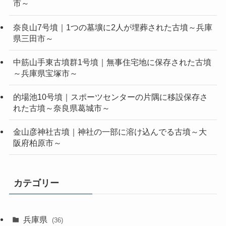
市～
奈良山7号墳｜1つの墓壙に2人が埋葬された古墳～兵庫
県三田市～
中筋山手東古墳群1号墳｜無事住宅地に保存された古墳
～兵庫県宝塚市～
的場池10号墳｜スポーツセンターの片隅に移設保存さ
れた古墳～奈良県葛城市～
金山彦神社古墳｜神社の一部に溶け込んでる古墳～大
阪府柏原市～
カテゴリー
兵庫県
(36)