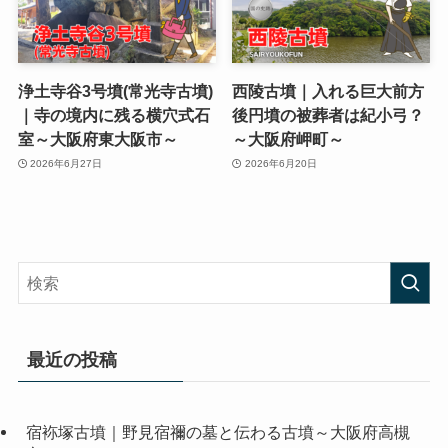
浄土寺谷3号墳(常光寺古墳)
西陵古墳｜入れる巨大前方
｜寺の境内に残る横穴式石
後円墳の被葬者は紀小弓？
室～大阪府東大阪市～
～大阪府岬町～
2026年6月27日
2026年6月20日
最近の投稿
宿袮塚古墳｜野見宿禰の墓と伝わる古墳～大阪府高槻