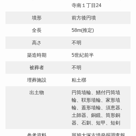
寺南１丁目24
墳形
前方後円墳
全長
58m(推定)
高さ
不明
築造時期
5世紀前半
被葬者
不明
埋葬施設
粘土槨
出土物
円筒埴輪、鰭付円筒埴
輪、靫形埴輪、家形埴
輪、蓋形埴輪、須恵器、
土師器、銅鏡、筒形銅
器、石釧、短甲、短剣
参考資料
斑鳩大塚古墳発掘調査報