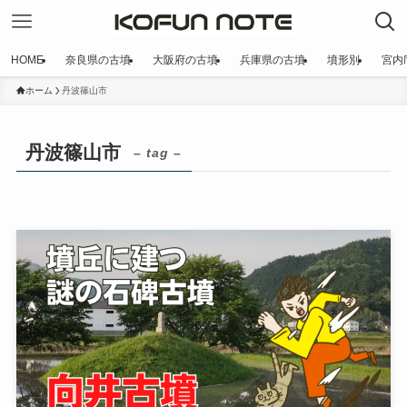
HOME
奈良県の古墳
大阪府の古墳
兵庫県の古墳
墳形別
宮内
ホーム
丹波篠山市
丹波篠山市
– tag –